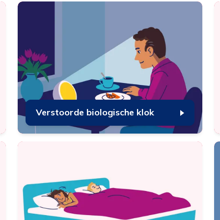
k de cookies plaatsen die nodig zijn om te zien of wij de juist
elgroep bereiken.
Interesses
 het gebruik van de website af te stemmen op uw wensen 
teresses.
Verstoorde biologische klok