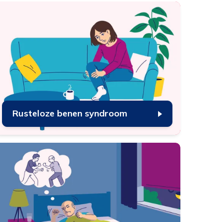
e
en
Rusteloze benen syndroom