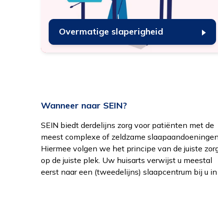
Overmatige slaperigheid
Wanneer naar SEIN?
SEIN biedt derdelijns zorg voor patiënten met de
de buurt. Bij sommige specifieke verdenkingen of
combineren specialistische kennis, uitgebreide
meest complexe of zeldzame slaapaandoeningen
klachten kan de huisarts u wel direct naar SEI
diagnostiek en de nieuwste inzichten uit on
Hiermee volgen we het principe van de juiste zor
verwijzen. Bijvoorbeeld als u meerdere of complex
wetenschappelijk onderzoek om u zo goe
op de juiste plek. Uw huisarts verwijst u meestal
aandoeningen heeft of bij verdenking op
eerst naar een (tweedelijns) slaapcentrum bij u in
narcolepsie of REM- slaapgedragsstoornis. Wij