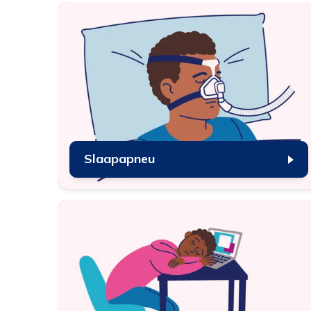
Oo
do
Om
in
Slaapapneu