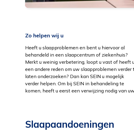
Zo helpen wij u
Heeft u slaapproblemen en bent u hiervoor al
behandelaar, huisarts of medisch specialist. Als
uitslaggesprek bespreken we de resultaten en
behandeld in een slaapcentrum of ziekenhuis?
derdelijns slaapwaakcentrum kijken wij met ons
meestal starten we daarna een kortdurende
Merkt u weinig verbetering, loopt u vast of heeft 
multidisciplinaire team nog eens uitgebreid naa
behandeling om u verder te helpen. Zodra da
een andere reden om uw slaapproblemen verder 
uw slaapproblemen. Nadat u bent verwezen, vol
mogelijk is, ronden we de zorg af of verwijzen we
laten onderzoeken? Dan kan SEIN u mogelijk
een eerste gesprek met één van onze
met een behandeladvies terug naar uw
verder helpen. Om bij SEIN in behandeling te
slaapspecialisten. Daarna plannen we één of
komen, heeft u eerst een verwijzing nodig van u
meerdere onderzoeken in. Tijdens he
Al
we
Slaapaandoeningen