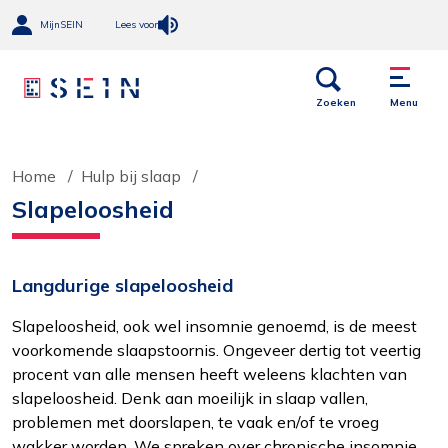
MijnSEIN
Lees voor
Open
Menu
links
Zoeken
Menu
Home
Hulp bij slaap
Slapeloosheid
Langdurige slapeloosheid
Slapeloosheid, ook wel insomnie genoemd, is de meest
voorkomende slaapstoornis. Ongeveer dertig tot veertig
procent van alle mensen heeft weleens klachten van
slapeloosheid. Denk aan moeilijk in slaap vallen,
problemen met doorslapen, te vaak en/of te vroeg
wakker worden. We spreken over chronische insomnie