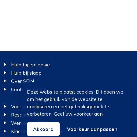
Footer
Hulp bij epilepsie
Hulp bij slaap
Over SEIN
Contact en route
Deze website plaatst cookies. Dit doen we
om het gebruik van de website te
Voor verwijzers
analyseren en het gebruiksgemak te
verbeteren. Geef uw voorkeur aan.
Research
Werken bij SEIN
Akkoord
Voorkeur aanpassen
Klachten en suggesties