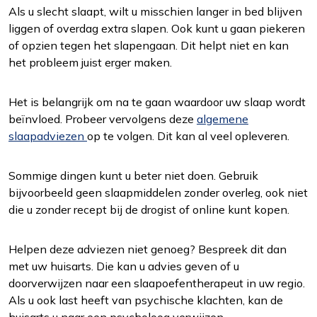
Interesses
Als u slecht slaapt, wilt u misschien langer in bed blijven
Om het gebruik van de website af te
liggen of overdag extra slapen. Ook kunt u gaan piekeren
stemmen op uw wensen en interesses.
of opzien tegen het slapengaan. Dit helpt niet en kan
het probleem juist erger maken.
Het is belangrijk om na te gaan waardoor uw slaap wordt
beïnvloed. Probeer vervolgens deze
algemene
slaapadviezen
op te volgen. Dit kan al veel opleveren.
Sommige dingen kunt u beter niet doen. Gebruik
bijvoorbeeld geen slaapmiddelen zonder overleg, ook niet
die u zonder recept bij de drogist of online kunt kopen.
Helpen deze adviezen niet genoeg? Bespreek dit dan
met uw huisarts. Die kan u advies geven of u
doorverwijzen naar een slaapoefentherapeut in uw regio.
Als u ook last heeft van psychische klachten, kan de