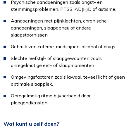
Psychische aandoeningen zoals angst- en
stemmingsproblemen, PTSS, AD(H)D of autisme.
Aandoeningen met pijnklachten, chronische
aandoeningen, slaapapneu of andere
slaapstoornissen.
Gebruik van cafeïne, medicijnen, alcohol of drugs.
Slechte leefstijl- of slaapgewoonten zoals
onregelmatige eet- of slaapmomenten.
Functioneel
Alleen de cookies plaatsen die nodig zijn om
Omgevingsfactoren zoals lawaai, teveel licht of geen
de inhoud van de website goed te kunnen
optimale slaapplek.
bekijken.
Onregelmatig ritme bijvoorbeeld door
ploegendiensten
Statistieken
Ook de cookies plaatsen die nodig zijn om te
zien of wij de juiste doelgroep bereiken.
Wat kunt u zelf doen?