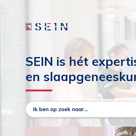
SEIN is hét expert
en slaapgeneesku
Open
Ik ben op zoek naar...
Zoeken: