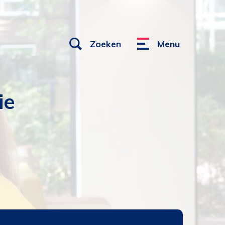
Open
Zoeken
Menu
Menu
links
ie