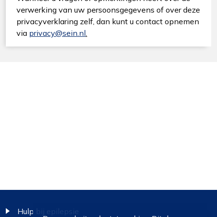
verwerking van uw persoonsgegevens of over deze
privacyverklaring zelf, dan kunt u contact opnemen
via
privacy@sein.nl
.
Footer
Hulp bij epilepsie