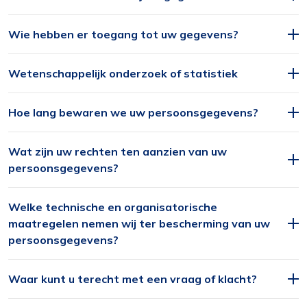
Wie hebben er toegang tot uw gegevens?
Wetenschappelijk onderzoek of statistiek
Functioneel
Hoe lang bewaren we uw persoonsgegevens?
Alleen de cookies plaatsen die nodig zijn om
de inhoud van de website goed te kunnen
Wat zijn uw rechten ten aanzien van uw
bekijken.
persoonsgegevens?
Statistieken
Welke technische en organisatorische
Ook de cookies plaatsen die nodig zijn om te
maatregelen nemen wij ter bescherming van uw
zien of wij de juiste doelgroep bereiken.
persoonsgegevens?
Interesses
Waar kunt u terecht met een vraag of klacht?
Om het gebruik van de website af te
stemmen op uw wensen en interesses.