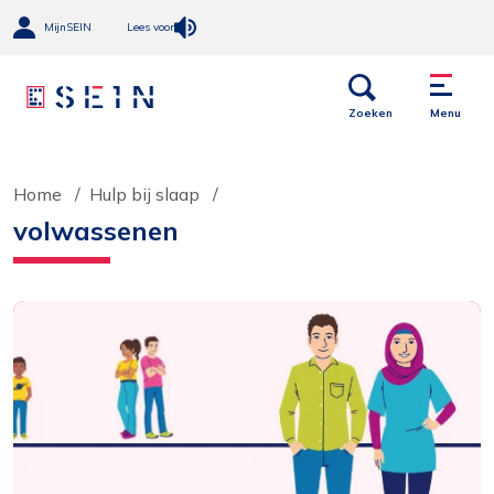
MijnSEIN
Lees voor
Open
Menu
links
Zoeken
Menu
Home
Hulp bij slaap
volwassenen