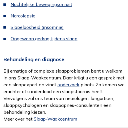
Nachtelijke bewegingsonrust
Narcolepsie
Slapeloosheid (insomnie)
Functioneel
Ongewoon gedrag tijdens slaap
Alleen de cookies plaatsen die nodig zijn om
de inhoud van de website goed te kunnen
bekijken.
Behandeling en diagnose
Bij ernstige of complexe slaapproblemen bent u welkom
Statistieken
in ons Slaap-Waakcentrum. Daar krijgt u een gesprek met
Ook de cookies plaatsen die nodig zijn om te
een slaapexpert en vindt
onderzoek
plaats. Zo komen we
zien of wij de juiste doelgroep bereiken.
erachter of u inderdaad een slaapstoornis heeft.
Vervolgens zal ons team van neurologen, longartsen,
Interesses
slaappsychologen en slaapapneu-consulenten een
Om het gebruik van de website af te
behandeling kiezen.
stemmen op uw wensen en interesses.
Meer over het
Slaap-Waakcentrum