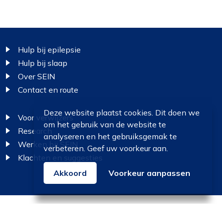
Footer
Hulp bij epilepsie
Hulp bij slaap
Over SEIN
Contact en route
Deze website plaatst cookies. Dit doen we
Voor verwijzers
om het gebruik van de website te
Research
analyseren en het gebruiksgemak te
Werken bij SEIN
verbeteren. Geef uw voorkeur aan.
Klachten en suggesties
Akkoord
Voorkeur aanpassen
Colofon
Disclaimer
Privacy