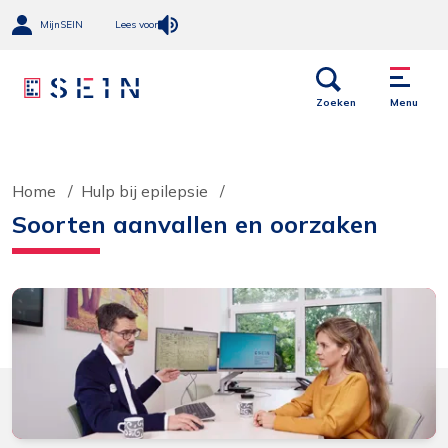
MijnSEIN
Lees voor
Open
Menu
links
Zoeken
Menu
Home
Hulp bij epilepsie
Soorten aanvallen en oorzaken