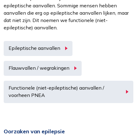
epileptische aanvallen. Sommige mensen hebben
aanvallen die erg op epileptische aanvallen lijken, maar
dat niet zijn. Dit noemen we functionele (niet-
epileptische) aanvallen.
Epileptische aanvallen
Flauwvallen / wegrakingen
Functioneel
Functionele (niet-epileptische) aanvallen /
Alleen de cookies plaatsen die nodig zijn om
voorheen PNEA
de inhoud van de website goed te kunnen
bekijken.
Statistieken
Ook de cookies plaatsen die nodig zijn om te
Oorzaken van epilepsie
zien of wij de juiste doelgroep bereiken.