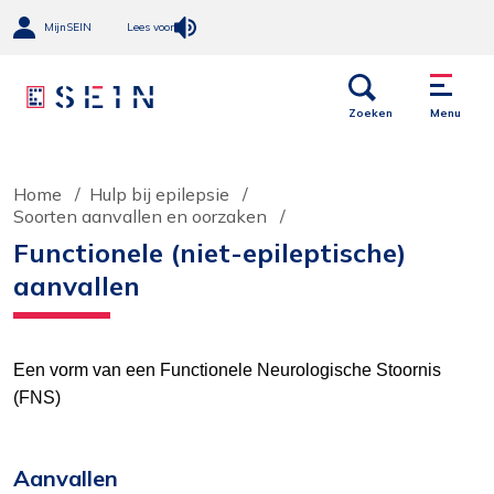
MijnSEIN
Lees voor
Open
Menu
links
Zoeken
Menu
Home
Hulp bij epilepsie
Soorten aanvallen en oorzaken
Functionele (niet-epileptische)
aanvallen
Een vorm van een Functionele Neurologische Stoornis
(FNS)
Aanvallen