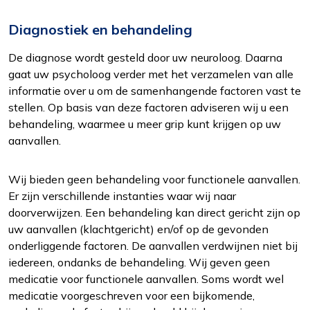
Diagnostiek en behandeling
De diagnose wordt gesteld door uw neuroloog. Daarna
gaat uw psycholoog verder met het verzamelen van alle
informatie over u om de samenhangende factoren vast te
stellen. Op basis van deze factoren adviseren wij u een
Functioneel
behandeling, waarmee u meer grip kunt krijgen op uw
Alleen de cookies plaatsen die nodig zijn om
aanvallen.
de inhoud van de website goed te kunnen
bekijken.
Wij bieden geen behandeling voor functionele aanvallen.
Er zijn verschillende instanties waar wij naar
Statistieken
doorverwijzen. Een behandeling kan direct gericht zijn op
Ook de cookies plaatsen die nodig zijn om te
uw aanvallen (klachtgericht) en/of op de gevonden
zien of wij de juiste doelgroep bereiken.
onderliggende factoren. De aanvallen verdwijnen niet bij
iedereen, ondanks de behandeling. Wij geven geen
Interesses
medicatie voor functionele aanvallen. Soms wordt wel
Om het gebruik van de website af te
medicatie voorgeschreven voor een bijkomende,
stemmen op uw wensen en interesses.