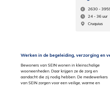
2630 - 395
24 - 36 uur
Cruquius
Werken in de begeleiding, verzorging en 
Bewoners van SEIN wonen in kleinschalige
persoonlijke omgeving voor onze bewoners om in
biedt. Diezelfde veilige omgeving bieden we in de
wooneenheden. Daar krijgen ze de zorg en
te wonen. Het is hun thuis. Daarnaast is er
klinieken waar patiënten kort of lang verblijven
aandacht die zij nodig hebben. De medewerkers
dagbesteding op maat die de invulling van de dag
van SEIN zorgen voor een veilige, warme en
gezellig en zinvol maakt of juist rust en structuur