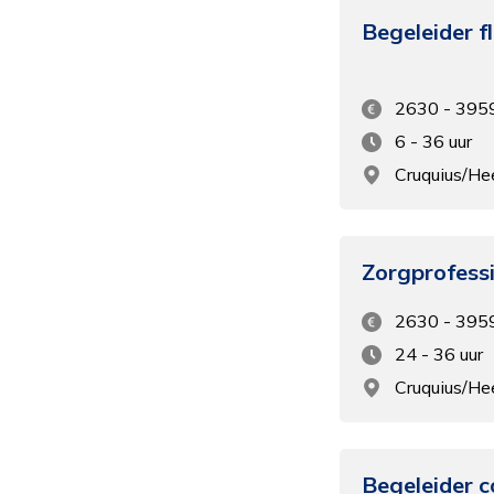
we
Begeleider f
2630 - 395
Oo
do
6 - 36 uur
Cruquius/H
Om
in
Zorgprofess
2630 - 395
24 - 36 uur
Cruquius/H
Begeleider 