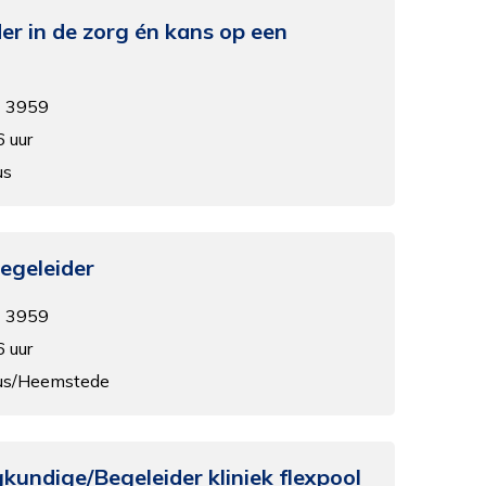
er in de zorg én kans op een
- 3959
e
6 uur
us
en
egeleider
- 3959
6 uur
ius/Heemstede
kundige/Begeleider kliniek flexpool