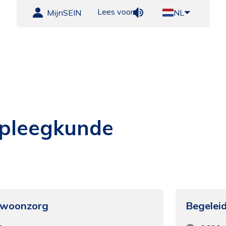
Lees voor
MijnSEIN
NL
rpleegkunde
 woonzorg
Begelei