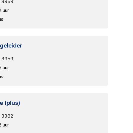
- 3959
2 uur
us
geleider
- 3959
6 uur
us
 (plus)
- 3382
2 uur