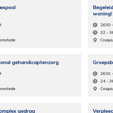
bsite goed te kunnen bekijken.
lexpool
Begeleid
woning!
Statistieken
9
2630 
k de cookies plaatsen die nodig zijn om te zien of wij de juist
elgroep bereiken.
32 - 3
eemstede
Cruqui
Interesses
 het gebruik van de website af te stemmen op uw wensen 
teresses.
ional gehandicaptenzorg
Groepsb
9
2630 
24 - 3
eemstede
Cruqu
complex gedrag
Verpleeg