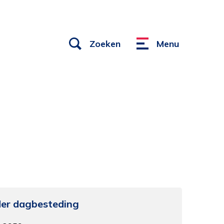
Open
Zoeken
Menu
Menu
links
der dagbesteding