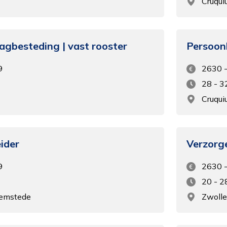
Cruqui
agbesteding | vast rooster
Persoonl
9
2630 
28 - 3
Cruqu
ider
Verzorg
9
2630 
20 - 2
eemstede
Zwolle
Functioneel
leen de cookies plaatsen die nodig zijn om de inhoud van de