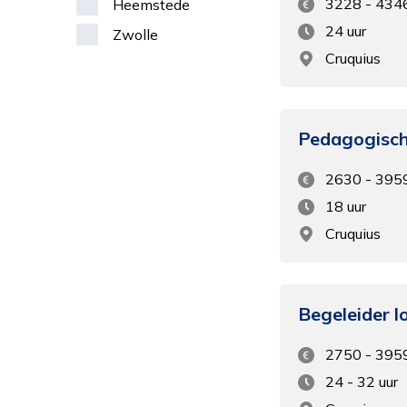
3228 - 434
Heemstede
24 uur
Zwolle
Cruquius
Pedagogisch
2630 - 395
18 uur
Cruquius
Begeleider l
2750 - 395
24 - 32 uur