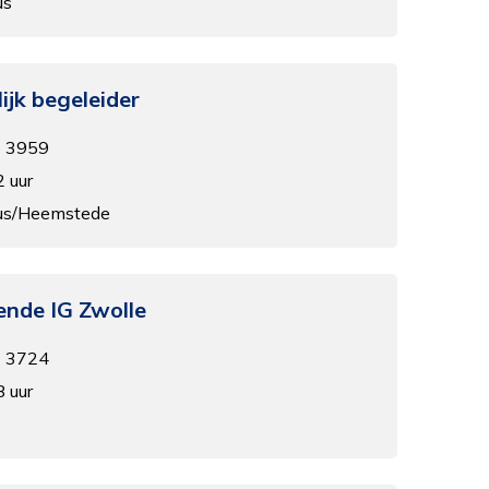
us
ijk begeleider
- 3959
2 uur
ius/Heemstede
ende IG Zwolle
- 3724
8 uur