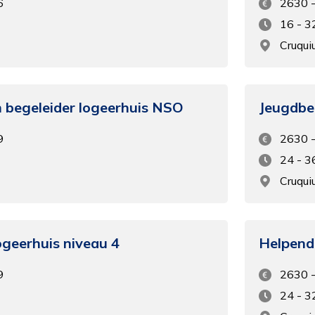
6
2630 
16 - 3
Cruqui
 begeleider logeerhuis NSO
Jeugdbe
9
2630 
24 - 3
Cruqui
ogeerhuis niveau 4
Helpende
9
2630 
24 - 3