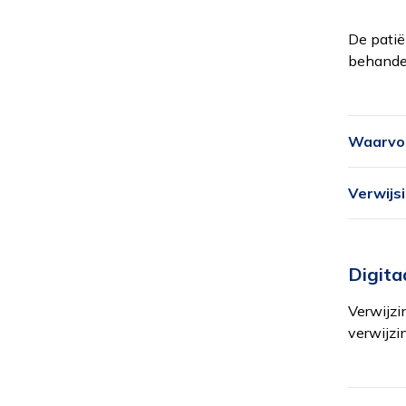
De patië
behande
Waarvoo
Verwijs
Digita
Verwijzi
verwijzi