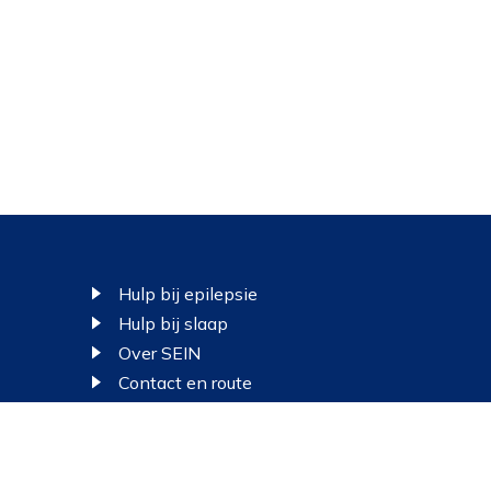
Footer
Hulp bij epilepsie
Hulp bij slaap
Over SEIN
Contact en route
Colofon
Disclaimer
Privacy