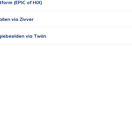
form (EPIC of HiX)
ailen via Zivver
giebeelden via Twiin
Functioneel
leen de cookies plaatsen die nodig zijn om de inhoud van de
bsite goed te kunnen bekijken.
Statistieken
k de cookies plaatsen die nodig zijn om te zien of wij de juist
elgroep bereiken.
Interesses
 het gebruik van de website af te stemmen op uw wensen 
teresses.