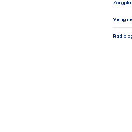
Zorgplat
Veilig m
Radiolo
Al
we
Oo
do
Om
in