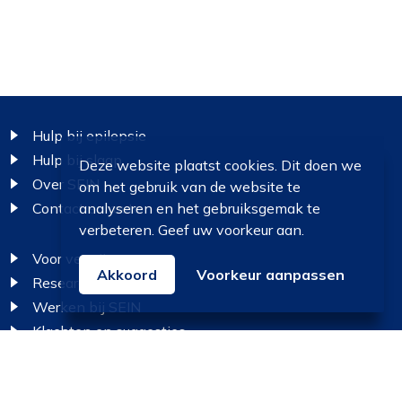
Footer
Hulp bij epilepsie
Hulp bij slaap
Deze website plaatst cookies. Dit doen we
Over SEIN
om het gebruik van de website te
analyseren en het gebruiksgemak te
Contact en route
verbeteren. Geef uw voorkeur aan.
Voor verwijzers
Akkoord
Voorkeur aanpassen
Research
Werken bij SEIN
Klachten en suggesties