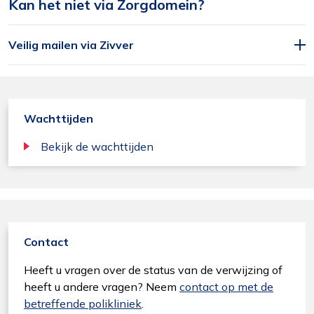
stemmen op uw wensen en interesses.
Kan het niet via Zorgdomein?
Veilig mailen via Zivver
Wachttijden
Bekijk de wachttijden
Contact
Heeft u vragen over de status van de verwijzing of
heeft u andere vragen? Neem
contact op met de
betreffende polikliniek
.