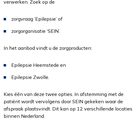
verwerken. Zoek op de
zorgvraag ‘Epilepsie’ of
zorgorganisatie ‘SEIN’.
In het aanbod vindt u de zorgproducten:
Functioneel
Alleen de cookies plaatsen die nodig zijn om
Epilepsie Heemstede en
de inhoud van de website goed te kunnen
bekijken.
Epilepsie Zwolle.
Statistieken
Kies één van deze twee opties. In afstemming met de
Ook de cookies plaatsen die nodig zijn om te
patiënt wordt vervolgens door SEIN gekeken waar de
zien of wij de juiste doelgroep bereiken.
afspraak plaatsvindt. Dit kan op 12 verschillende locaties
binnen Nederland.
Interesses
Om het gebruik van de website af te