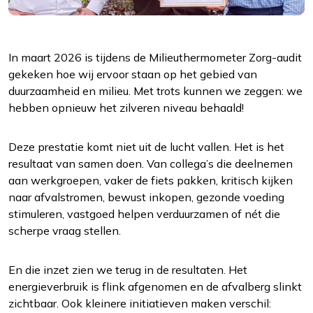
In maart 2026 is tijdens de Milieuthermometer Zorg-audit
gekeken hoe wij ervoor staan op het gebied van
Functioneel
duurzaamheid en milieu. Met trots kunnen we zeggen: we
Alleen de cookies plaatsen die nodig zijn om
hebben opnieuw het zilveren niveau behaald!
de inhoud van de website goed te kunnen
bekijken.
Deze prestatie komt niet uit de lucht vallen. Het is het
resultaat van samen doen. Van collega’s die deelnemen
Statistieken
aan werkgroepen, vaker de fiets pakken, kritisch kijken
Ook de cookies plaatsen die nodig zijn om te
naar afvalstromen, bewust inkopen, gezonde voeding
zien of wij de juiste doelgroep bereiken.
stimuleren, vastgoed helpen verduurzamen of nét die
scherpe vraag stellen.
Interesses
Om het gebruik van de website af te
En die inzet zien we terug in de resultaten. Het
stemmen op uw wensen en interesses.
energieverbruik is flink afgenomen en de afvalberg slinkt
zichtbaar. Ook kleinere initiatieven maken verschil: