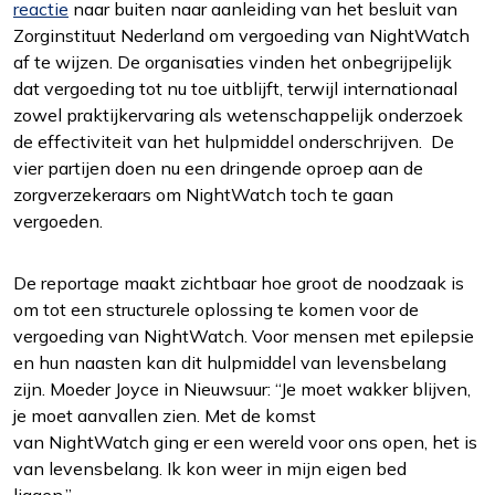
reactie
naar buiten naar aanleiding van het besluit van
Statistieken
Zorginstituut Nederland om vergoeding van NightWatch
Ook de cookies plaatsen die nodig zijn om te
af te wijzen. De organisaties vinden het onbegrijpelijk
zien of wij de juiste doelgroep bereiken.
dat vergoeding tot nu toe uitblijft, terwijl internationaal
zowel praktijkervaring als wetenschappelijk onderzoek
de effectiviteit van het hulpmiddel onderschrijven. De
Interesses
vier partijen doen nu een dringende oproep aan de
Om het gebruik van de website af te
zorgverzekeraars om NightWatch toch te gaan
stemmen op uw wensen en interesses.
vergoeden.
De reportage maakt zichtbaar hoe groot de noodzaak is
om tot een structurele oplossing te komen voor de
vergoeding van NightWatch. Voor mensen met epilepsie
en hun naasten kan dit hulpmiddel van levensbelang
zijn. Moeder Joyce in Nieuwsuur: “Je moet wakker blijven,
je moet aanvallen zien. Met de komst
van NightWatch ging er een wereld voor ons open, het is
van levensbelang. Ik kon weer in mijn eigen bed