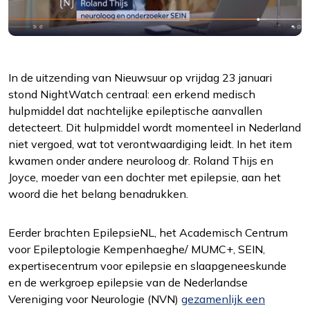
In de uitzending van Nieuwsuur op vrijdag 23 januari
stond NightWatch centraal: een erkend medisch
hulpmiddel dat nachtelijke epileptische aanvallen
detecteert. Dit hulpmiddel wordt momenteel in Nederland
niet vergoed, wat tot verontwaardiging leidt. In het item
kwamen onder andere neuroloog dr. Roland Thijs en
Joyce, moeder van een dochter met epilepsie, aan het
woord die het belang benadrukken.
Eerder brachten EpilepsieNL, het Academisch Centrum
Functioneel
voor Epileptologie Kempenhaeghe/ MUMC+, SEIN,
Alleen de cookies plaatsen die nodig zijn om
expertisecentrum voor epilepsie en slaapgeneeskunde
de inhoud van de website goed te kunnen
en de werkgroep epilepsie van de Nederlandse
bekijken.
Vereniging voor Neurologie (NVN)
gezamenlijk een