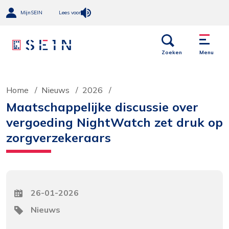
MijnSEIN
Lees voor
Open
Menu
links
Zoeken
Menu
Home
Nieuws
2026
Maatschappelijke discussie over
vergoeding NightWatch zet druk op
zorgverzekeraars
Datum
26-01-2026
Tag
Nieuws