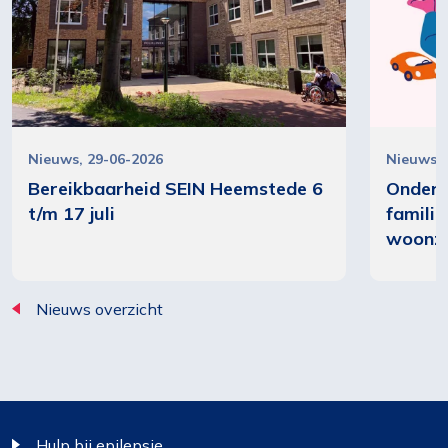
Nieuws
29-06-2026
Nieuws
Bereikbaarheid SEIN Heemstede 6
Onderz
t/m 17 juli
famili
woonz
Nieuws overzicht
Footer
Hulp bij epilepsie