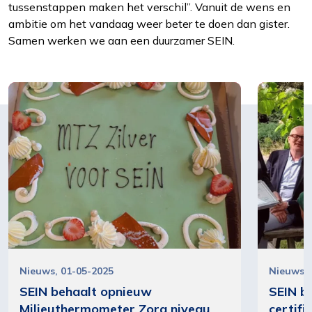
tussenstappen maken het verschil”. Vanuit de wens en
ambitie om het vandaag weer beter te doen dan gister.
Samen werken we aan een duurzamer SEIN.
Nieuws
01-05-2025
Nieuws
SEIN behaalt opnieuw
SEIN b
Milieuthermometer Zorg niveau
certifi