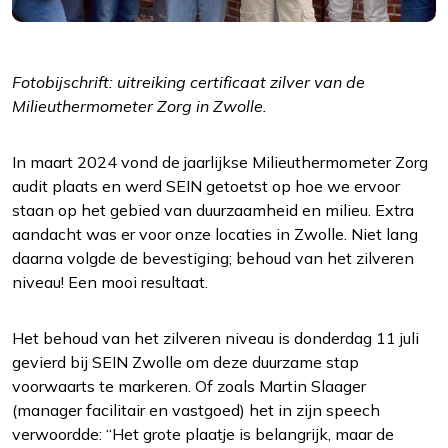
Fotobijschrift: uitreiking certificaat zilver van de
Milieuthermometer Zorg in Zwolle.
Functioneel
In maart 2024 vond de jaarlijkse Milieuthermometer Zorg
Alleen de cookies plaatsen die nodig zijn om
audit
plaats en werd SEIN getoetst op hoe we ervoor
de inhoud van de website goed te kunnen
staan op het gebied van duurzaamheid en milieu.
Extra
bekijken.
aandacht was er voor onze locaties in Zwolle. Niet lang
daarna volgde de bevestiging; behoud van het zilveren
Statistieken
niveau! Een mooi resultaat.
Ook de cookies plaatsen die nodig zijn om te
zien of wij de juiste doelgroep bereiken.
Het behoud van het zilveren niveau is donderdag 11 juli
gevierd bij SEIN Zwolle om deze duurzame stap
Interesses
voorwaarts te markeren. Of zoals Martin Slaager
Om het gebruik van de website af te
(manager facilitair en vastgoed) het in zijn speech
stemmen op uw wensen en interesses.
verwoordde: “Het grote plaatje is belangrijk, maar de