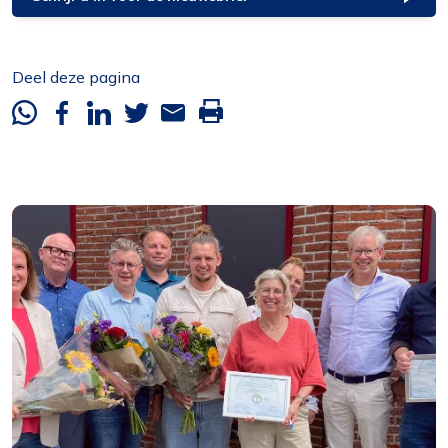
Deel deze pagina
Whatsapp
Facebook
Linkedin
Twitter
Mail
Deze
pagina
printen