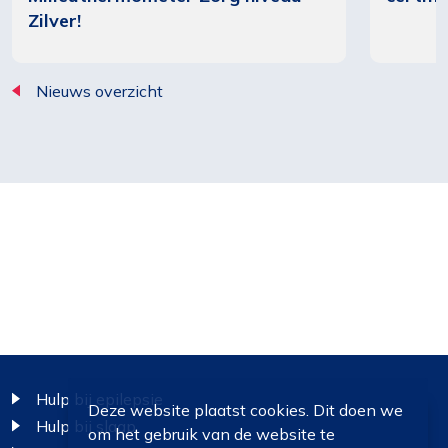
Zilver!
Nieuws overzicht
Footer
Hulp bij epilepsie
Deze website plaatst cookies. Dit doen we
Hulp bij slaap
om het gebruik van de website te