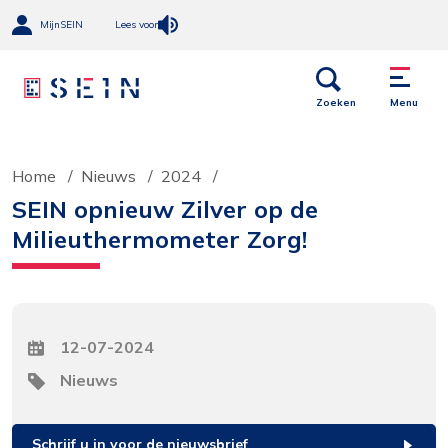
MijnSEIN
Lees voor
Open
Menu
links
Zoeken
Menu
Home
Nieuws
2024
SEIN opnieuw Zilver op de
Milieuthermometer Zorg!
Datum
12-07-2024
Tag
Nieuws
Schrijf u in voor de nieuwsbrief