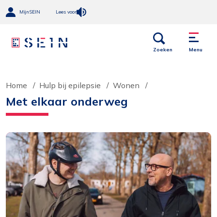
MijnSEIN
Lees voor
Open
Menu
links
Zoeken
Menu
Home
Hulp bij epilepsie
Wonen
Met elkaar onderweg