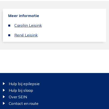
Meer informatie
Carolijn Leisink
René Leisink
Footer
Hulp bij epilepsie
Hulp bij slaap
Over SEIN
Contact en route