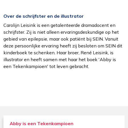
Over de schrijfster en de illustrator
Carolijn Leisink is een getalenteerde dramadocent en
schrijfster. Zij is niet alleen ervaringsdeskundige op het
gebied van epilepsie, maar ook patiënt bij SEIN. Vanuit
deze persoonlijke ervaring heeft zij besloten om SEIN dit
kinderboek te schenken. Haar broer, René Leisink, is
illustrator en heeft samen met haar het boek 'Abby is
een Tekenkampioen' tot leven gebracht.
Functioneel
Alleen de cookies plaatsen die nodig zijn om
de inhoud van de website goed te kunnen
bekijken.
Abby is een Tekenkampioen