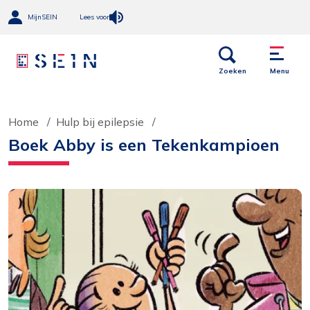
MijnSEIN
Lees voor
Open
Menu
links
Zoeken
Menu
Home
Hulp bij epilepsie
Boek Abby is een Tekenkampioen