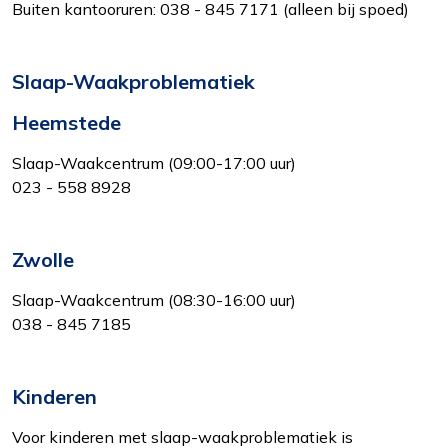
Buiten kantooruren: 038 - 845 7171 (alleen bij spoed)
Slaap-Waakproblematiek
Heemstede
Functioneel
Alleen de cookies plaatsen die nodig zijn om
Slaap-Waakcentrum (09:00-17:00 uur)
de inhoud van de website goed te kunnen
023 - 558 8928
bekijken.
Statistieken
Zwolle
Ook de cookies plaatsen die nodig zijn om te
Slaap-Waakcentrum (08:30-16:00 uur)
zien of wij de juiste doelgroep bereiken.
038 - 845 7185
Interesses
Om het gebruik van de website af te
Kinderen
stemmen op uw wensen en interesses.
Voor kinderen met slaap-waakproblematiek is