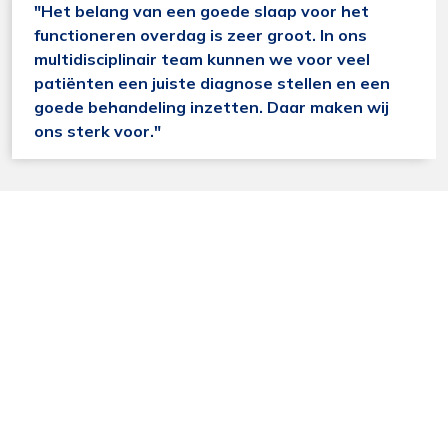
"Het belang van een goede slaap voor het
functioneren overdag is zeer groot. In ons
multidisciplinair team kunnen we voor veel
Functioneel
patiënten een juiste diagnose stellen en een
Alleen de cookies plaatsen die nodig zijn om
goede behandeling inzetten. Daar maken wij
de inhoud van de website goed te kunnen
ons sterk voor."
bekijken.
Statistieken
Ook de cookies plaatsen die nodig zijn om te
zien of wij de juiste doelgroep bereiken.
Interesses
Om het gebruik van de website af te
stemmen op uw wensen en interesses.