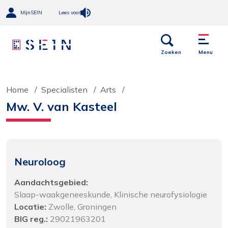
MijnSEIN
Lees voor
Open
Menu
links
Zoeken
Menu
Home
Specialisten
Arts
Mw. V. van Kasteel
Neuroloog
Aandachtsgebied:
Slaap-waakgeneeskunde, Klinische neurofysiologie
Locatie:
Zwolle, Groningen
BIG reg.:
29021963201