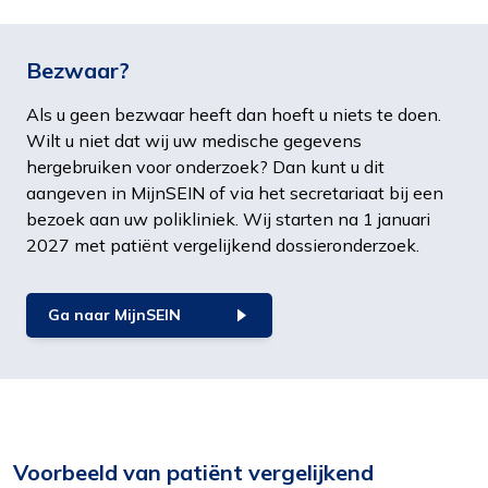
Interesses
Om het gebruik van de website af te
Bezwaar?
stemmen op uw wensen en interesses.
Als u geen bezwaar heeft dan hoeft u niets te doen.
Wilt u niet dat wij uw medische gegevens
hergebruiken voor onderzoek? Dan kunt u dit
aangeven in MijnSEIN of via het secretariaat bij een
bezoek aan uw polikliniek. Wij starten na 1 januari
2027 met patiënt vergelijkend dossieronderzoek.
Ga naar MijnSEIN
Voorbeeld van patiënt vergelijkend