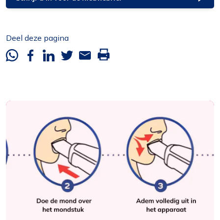
Deel deze pagina
Whatsapp
Facebook
Linkedin
Twitter
Mail
Deze
pagina
printen