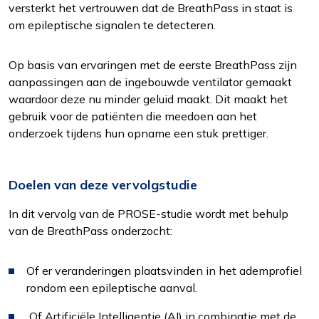
versterkt het vertrouwen dat de BreathPass in staat is
om epileptische signalen te detecteren.
Statistieken
Ook de cookies plaatsen die nodig zijn om te
zien of wij de juiste doelgroep bereiken.
Op basis van ervaringen met de eerste BreathPass zijn
aanpassingen aan de ingebouwde ventilator gemaakt
waardoor deze nu minder geluid maakt. Dit maakt het
Interesses
gebruik voor de patiënten die meedoen aan het
Om het gebruik van de website af te
onderzoek tijdens hun opname een stuk prettiger.
stemmen op uw wensen en interesses.
Doelen van deze vervolgstudie
In dit vervolg van de PROSE-studie wordt met behulp
van de BreathPass onderzocht:
Of er veranderingen plaatsvinden in het ademprofiel
rondom een epileptische aanval.
Of Artificiële Intelligentie (AI) in combinatie met de