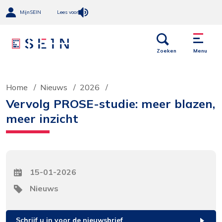
MijnSEIN
Lees voor
Open
Menu
links
Zoeken
Menu
Home
Nieuws
2026
Vervolg PROSE-studie: meer blazen,
meer inzicht
Datum
15-01-2026
Tag
Nieuws
Schrijf u in voor de nieuwsbrief