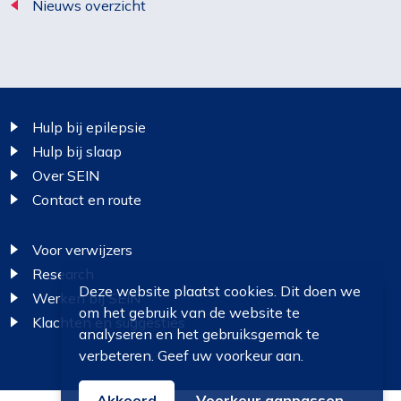
Nieuws overzicht
Footer
Hulp bij epilepsie
Hulp bij slaap
Over SEIN
Contact en route
Voor verwijzers
Research
Deze website plaatst cookies. Dit doen we
Werken bij SEIN
om het gebruik van de website te
Klachten en suggesties
analyseren en het gebruiksgemak te
verbeteren. Geef uw voorkeur aan.
Akkoord
Voorkeur aanpassen