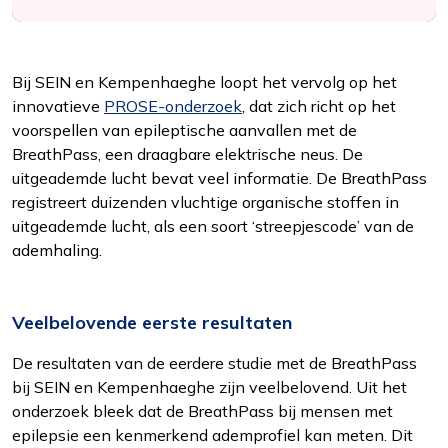
Bij SEIN en Kempenhaeghe loopt het vervolg op het
innovatieve
PROSE-onderzoek
, dat zich richt op het
voorspellen van epileptische aanvallen met de
BreathPass, een draagbare elektrische neus. De
uitgeademde lucht bevat veel informatie. De BreathPass
registreert duizenden vluchtige organische stoffen in
uitgeademde lucht, als een soort ‘streepjescode’ van de
ademhaling.
Veelbelovende eerste resultaten
Functioneel
De resultaten van de eerdere studie met de BreathPass
Alleen de cookies plaatsen die nodig zijn om
bij SEIN en Kempenhaeghe zijn veelbelovend. Uit het
de inhoud van de website goed te kunnen
onderzoek bleek dat de BreathPass bij mensen met
bekijken.
epilepsie een kenmerkend ademprofiel kan meten. Dit