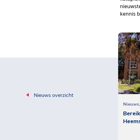
nieuwste
kennis b
Al
we
Oo
do
Nieuws overzicht
Nieuws
Berei
Om
Heemst
in