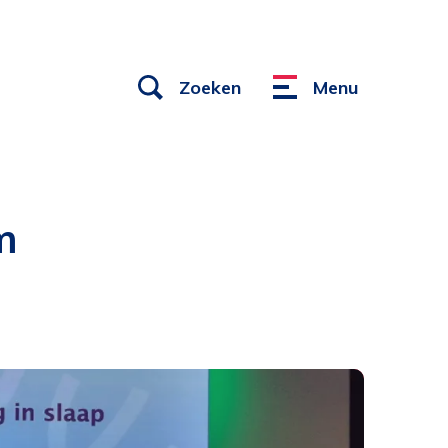
Open
Zoeken
Menu
Menu
links
m