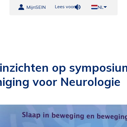
Lees voor
MijnSEIN
NL
n inzichten op symposiu
iging voor Neurologie