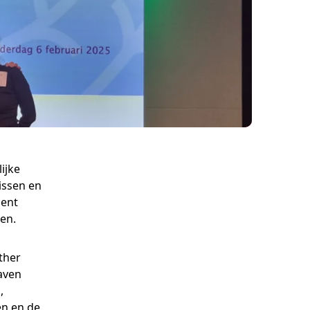
ijke
issen en
ment
en.
ther
gaven
,
en en de