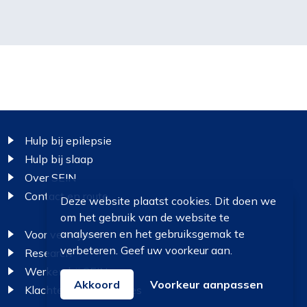
Footer
Hulp bij epilepsie
Hulp bij slaap
Over SEIN
Contact en route
Deze website plaatst cookies. Dit doen we
om het gebruik van de website te
analyseren en het gebruiksgemak te
Voor verwijzers
verbeteren. Geef uw voorkeur aan.
Research
Werken bij SEIN
Akkoord
Voorkeur aanpassen
Klachten en suggesties