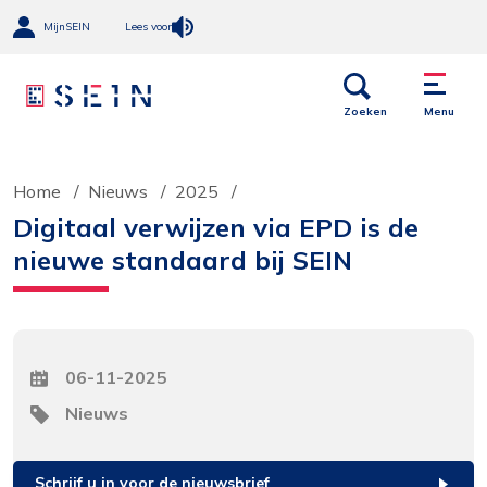
MijnSEIN
Lees voor
Open
Menu
links
Zoeken
Menu
Home
Nieuws
2025
Digitaal verwijzen via EPD is de
nieuwe standaard bij SEIN
Datum
06-11-2025
Tag
Nieuws
Schrijf u in voor de nieuwsbrief