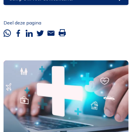
Deel deze pagina
Whatsapp
Facebook
Linkedin
Twitter
Mail
Deze
pagina
printen