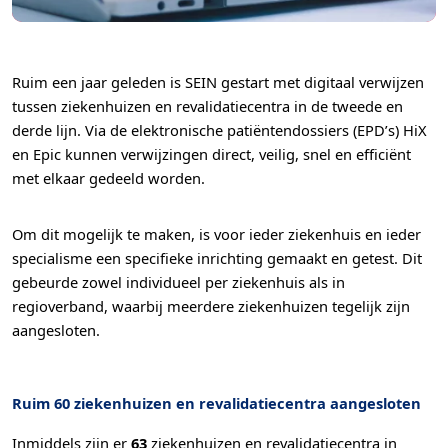
Ruim een jaar geleden is SEIN gestart met digitaal verwijzen
tussen ziekenhuizen en revalidatiecentra in de tweede en
derde lijn. Via de elektronische patiëntendossiers (EPD’s) HiX
en Epic kunnen verwijzingen direct, veilig, snel en efficiënt
met elkaar gedeeld worden.
Functioneel
Om dit mogelijk te maken, is voor ieder ziekenhuis en ieder
Alleen de cookies plaatsen die nodig zijn om
specialisme een specifieke inrichting gemaakt en getest. Dit
de inhoud van de website goed te kunnen
gebeurde zowel individueel per ziekenhuis als in
bekijken.
regioverband, waarbij meerdere ziekenhuizen tegelijk zijn
aangesloten.
Statistieken
Ook de cookies plaatsen die nodig zijn om te
zien of wij de juiste doelgroep bereiken.
Ruim 60 ziekenhuizen en revalidatiecentra aangesloten
Inmiddels zijn er
63
ziekenhuizen en revalidatiecentra in