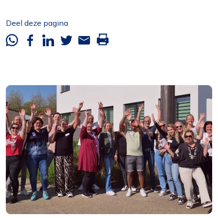
Deel deze pagina
Whatsapp
Facebook
Linkedin
Twitter
Mail
Deze
pagina
printen