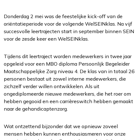
Donderdag 2 mei was de feestelijke kick-off van de
oriëntatieperiode voor de volgende WelSEINklas. Na vijf
succesvolle leertrajecten start in september binnen SEIN
voor de zesde keer een WelSEINklas.
Functioneel
Tijdens dit leertraject worden medewerkers in twee jaar
Alleen de cookies plaatsen die nodig zijn om
opgeleid voor een MBO diploma Persoonlijk Begeleider
de inhoud van de website goed te kunnen
Maatschappelijke Zorg niveau 4. De klas van in totaal 26
bekijken.
personen bestaat uit zowel interne medewerkers, die
zichzelf verder willen ontwikkelen. Als uit
Statistieken
ongediplomeerde nieuwe medewerkers, die het roer om
Ook de cookies plaatsen die nodig zijn om te
hebben gegooid en een carrièreswitch hebben gemaakt
zien of wij de juiste doelgroep bereiken.
naar de gehandicaptenzorg.
Interesses
Wat ontzettend bijzonder dat we opnieuw zoveel
Om het gebruik van de website af te
mensen hebben kunnen enthousiasmeren voor onze