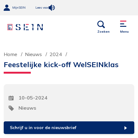
MijnSEIN
Lees voor
Open
Menu
links
Zoeken
Menu
Home
Nieuws
2024
Feestelijke kick-off WelSEINklas
Datum
10-05-2024
Tag
Nieuws
Schrijf u in voor de nieuwsbrief