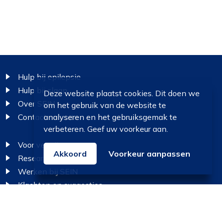
Footer
Hulp bij epilepsie
Hulp bij slaap
Deze website plaatst cookies. Dit doen we
Over SEIN
om het gebruik van de website te
Contact en route
analyseren en het gebruiksgemak te
verbeteren. Geef uw voorkeur aan.
Voor verwijzers
Akkoord
Voorkeur aanpassen
Research
Werken bij SEIN
Klachten en suggesties