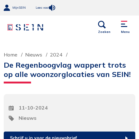
MijnSEIN
Lees voor
Open
Menu
links
Zoeken
Menu
Home
Nieuws
2024
De Regenboogvlag wappert trots
op alle woonzorglocaties van SEIN!
Datum
11-10-2024
Tag
Nieuws
Schrijf u in voor de nieuwsbrief