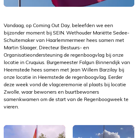
Vandaag, op Coming Out Day, beleefden we een
bijzonder moment bij SEIN. Wethouder Mariëtte Sedee-
Schuitemaker van Haarlemmermeer hees samen met
Martin Slaager, Directeur Bestuurs- en
Organisatieondersteuning de regenboogvlag bij onze
locatie in Cruquius. Burgemeester Falgun Binnendijk van
Heemstede hees samen met Jean Willem Barzilay bij
Functioneel
onze locatie in Heemstede de regenboogvlag. Eerder
Alleen de cookies plaatsen die nodig zijn om
deze week vond de vlagceremonie al plaats bij locatie
de inhoud van de website goed te kunnen
Zwolle, waar bewoners en buurtbewoners
bekijken.
samenkwamen om de start van de Regenboogweek te
vieren.
Statistieken
Ook de cookies plaatsen die nodig zijn om te
zien of wij de juiste doelgroep bereiken.