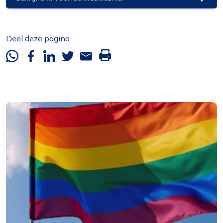
Deel deze pagina
Whatsapp
Facebook
Linkedin
Twitter
Mail
Deze
pagina
printen