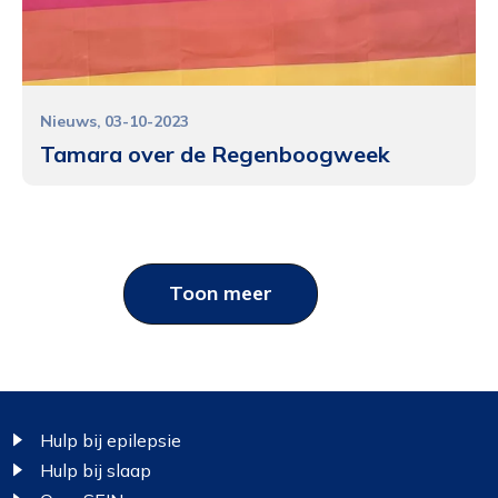
Nieuws
03-10-2023
Tamara over de Regenboogweek
Toon meer
Footer
Hulp bij epilepsie
Hulp bij slaap