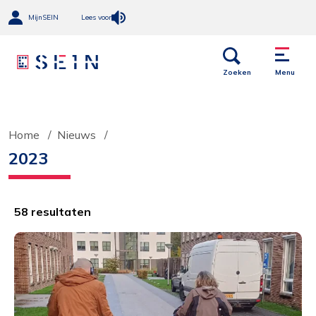
MijnSEIN
Lees voor
Open
Menu
links
Zoeken
Menu
Home
Nieuws
2023
58 resultaten