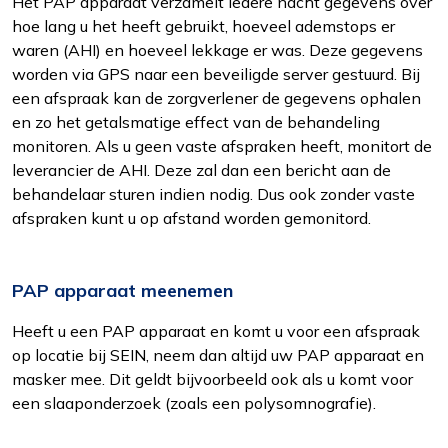
Het PAP apparaat verzamelt iedere nacht gegevens over
hoe lang u het heeft gebruikt, hoeveel ademstops er
waren (AHI) en hoeveel lekkage er was. Deze gegevens
worden via GPS naar een beveiligde server gestuurd. Bij
een afspraak kan de zorgverlener de gegevens ophalen
en zo het getalsmatige effect van de behandeling
monitoren. Als u geen vaste afspraken heeft, monitort de
leverancier de AHI. Deze zal dan een bericht aan de
behandelaar sturen indien nodig. Dus ook zonder vaste
Functioneel
afspraken kunt u op afstand worden gemonitord.
Alleen de cookies plaatsen die nodig zijn om
de inhoud van de website goed te kunnen
bekijken.
PAP apparaat meenemen
Statistieken
Heeft u een PAP apparaat en komt u voor een afspraak
Ook de cookies plaatsen die nodig zijn om te
op locatie bij SEIN, neem dan altijd uw PAP apparaat en
zien of wij de juiste doelgroep bereiken.
masker mee. Dit geldt bijvoorbeeld ook als u komt voor
een slaaponderzoek (zoals een polysomnografie).
Interesses