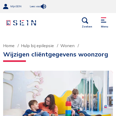
MijnSEIN
Lees voor
Open
Menu
links
Zoeken
Menu
Home
Hulp bij epilepsie
Wonen
Wijzigen cliëntgegevens woonzorg