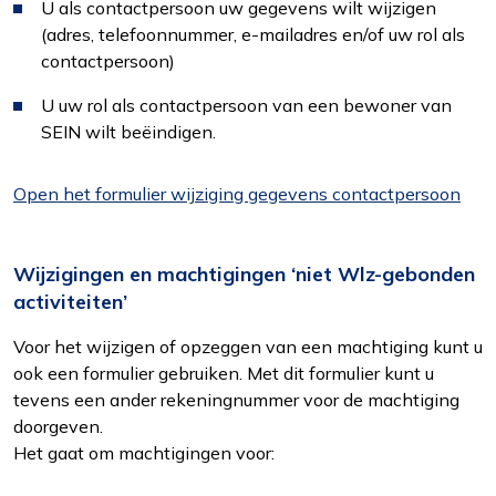
U als contactpersoon uw gegevens wilt wijzigen
(adres, telefoonnummer, e-mailadres en/of uw rol als
contactpersoon)
U uw rol als contactpersoon van een bewoner van
SEIN wilt beëindigen.
Functioneel
Open het formulier wijziging gegevens contactpersoon
Alleen de cookies plaatsen die nodig zijn om
de inhoud van de website goed te kunnen
bekijken.
Wijzigingen en machtigingen ‘niet Wlz-gebonden
activiteiten’
Statistieken
Ook de cookies plaatsen die nodig zijn om te
Voor het wijzigen of opzeggen van een machtiging kunt u
zien of wij de juiste doelgroep bereiken.
ook een formulier gebruiken. Met dit formulier kunt u
tevens een ander rekeningnummer voor de machtiging
doorgeven.
Interesses
Het gaat om machtigingen voor:
Om het gebruik van de website af te
stemmen op uw wensen en interesses.