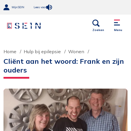
MijnSEIN
Lees voor
Open
Menu
links
Zoeken
Menu
Home
Hulp bij epilepsie
Wonen
Cliënt aan het woord: Frank en zijn
ouders