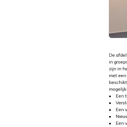
De afdel
in groep
zijn in 
met een 
beschikt
mogelijk
• Een tr
• Verst
• Een 
• Nieuw
• Een ve