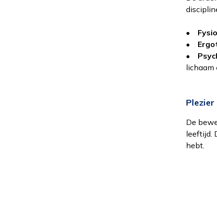
disciplin
•
Fysi
•
Ergo
•
Psyc
lichaam 
Plezier
De beweg
leeftijd
hebt.