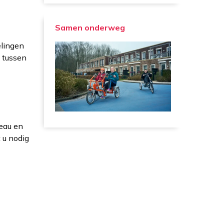
Samen onderweg
elingen
g tussen
veau en
t u nodig