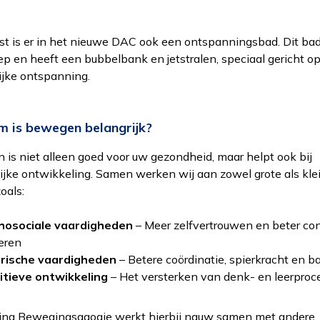
t is er in het nieuwe DAC ook een ontspanningsbad. Dit bad
ep en heeft een bubbelbank en jetstralen, speciaal gericht o
ijke ontspanning.
 is bewegen belangrijk?
Functioneel
leen de cookies plaatsen die nodig zijn om de inhoud van de
is niet alleen goed voor uw gezondheid, maar helpt ook bij
bsite goed te kunnen bekijken.
ijke ontwikkeling. Samen werken wij aan zowel grote als kle
oals:
Statistieken
k de cookies plaatsen die nodig zijn om te zien of wij de juist
osociale vaardigheden
– Meer zelfvertrouwen en beter co
elgroep bereiken.
eren
rische vaardigheden
– Betere coördinatie, spierkracht en b
Interesses
tieve ontwikkeling
– Het versterken van denk- en leerproc
 het gebruik van de website af te stemmen op uw wensen 
teresses.
ling Bewegingsagogie werkt hierbij nauw samen met andere