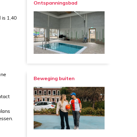
Ontspanningsbad
 is 1,40
p
ine
Beweging buiten
e
ntact
alans
essen.
en