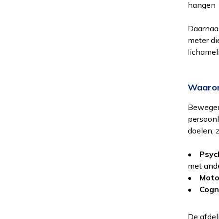
hangen
Daarnaas
meter di
lichamel
Waarom
Al
Bewegen 
we
persoonl
doelen, z
Oo
•
Psych
do
met and
•
Moto
•
Cogni
Om
in
De afde