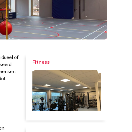
idueel of
Fitness
iseerd
 mensen
dat
an