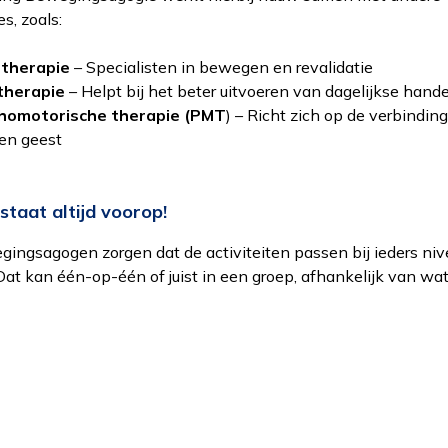
es, zoals:
otherapie
– Specialisten in bewegen en revalidatie
therapie
– Helpt bij het beter uitvoeren van dagelijkse hand
homotorische therapie (PMT
) – Richt zich op de verbindin
en geest
 staat altijd voorop!
ingsagogen zorgen dat de activiteiten passen bij ieders ni
. Dat kan één-op-één of juist in een groep, afhankelijk van wa