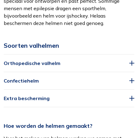
speciaal voor ontworpen en past perfect. Sommige
mensen met epilepsie dragen een sporthelm,
bijvoorbeeld een helm voor ijshockey. Helaas
beschermen deze helmen niet goed genoeg.
Soorten valhelmen
Orthopedische valhelm
Functioneel
Alleen de cookies plaatsen die nodig zijn om
de inhoud van de website goed te kunnen
Confectiehelm
bekijken.
Extra bescherming
Statistieken
Ook de cookies plaatsen die nodig zijn om te
zien of wij de juiste doelgroep bereiken.
Hoe worden de helmen gemaakt?
Interesses