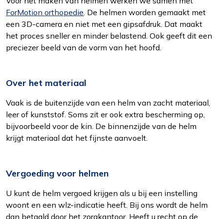
Voor het maken van helmen werken we samen met
Om het gebruik van de website af te
ForMotion orthopedie
. De helmen worden gemaakt met
stemmen op uw wensen en interesses.
een 3D-camera en niet met een gipsafdruk. Dat maakt
het proces sneller en minder belastend. Ook geeft dit een
preciezer beeld van de vorm van het hoofd.
Over het materiaal
Vaak is de buitenzijde van een helm van zacht materiaal,
leer of kunststof. Soms zit er ook extra bescherming op,
bijvoorbeeld voor de kin. De binnenzijde van de helm
krijgt materiaal dat het fijnste aanvoelt.
Vergoeding voor helmen
U kunt de helm vergoed krijgen als u bij een instelling
woont en een wlz-indicatie heeft. Bij ons wordt de helm
dan betaald door het zorgkantoor. Heeft u recht op de