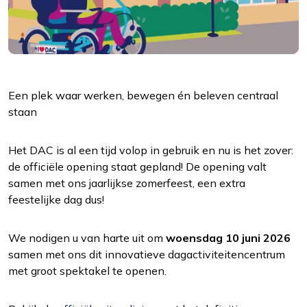
Functioneel
Alleen de cookies plaatsen die nodig zijn om
Een plek waar werken, bewegen én beleven centraal
de inhoud van de website goed te kunnen
staan
bekijken.
Het DAC is al een tijd volop in gebruik en nu is het zover:
Statistieken
de officiële opening staat gepland! De opening valt
Ook de cookies plaatsen die nodig zijn om te
samen met ons jaarlijkse zomerfeest, een extra
zien of wij de juiste doelgroep bereiken.
feestelijke dag dus!
Interesses
We nodigen u van harte uit om
woensdag 10 juni 2026
Om het gebruik van de website af te
samen met ons dit innovatieve dagactiviteitencentrum
stemmen op uw wensen en interesses.
met groot spektakel te openen.