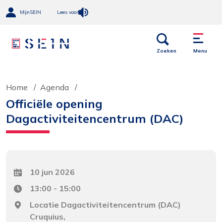
MijnSEIN
Lees voor
Open
Menu
links
Zoeken
Menu
Home
Agenda
Officiële opening
Dagactiviteitencentrum (DAC)
Datum
10 jun 2026
Tijd
13:00 - 15:00
Locatie
Locatie Dagactiviteitencentrum (DAC)
Cruquius,