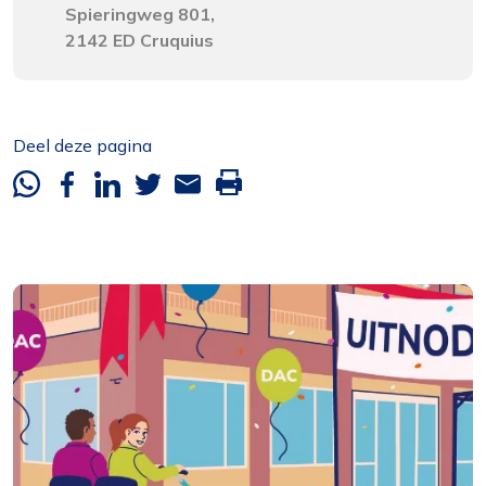
Spieringweg 801,
2142 ED Cruquius
Deel deze pagina
Whatsapp
Facebook
Linkedin
Twitter
Mail
Deze
pagina
printen