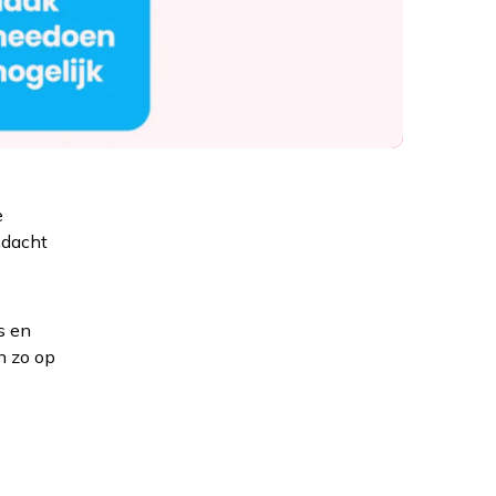
e
ndacht
s en
n zo op