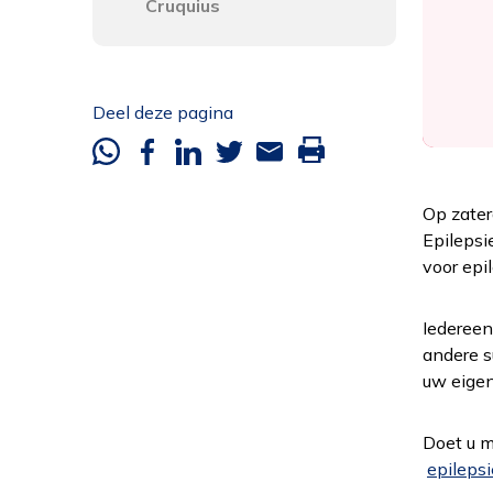
Cruquius
Deel deze pagina
Whatsapp
Facebook
Linkedin
Twitter
Mail
Deze
pagina
Op zater
printen
Epilepsi
voor epi
Iederee
andere s
uw eigen
Doet u m
epilepsi