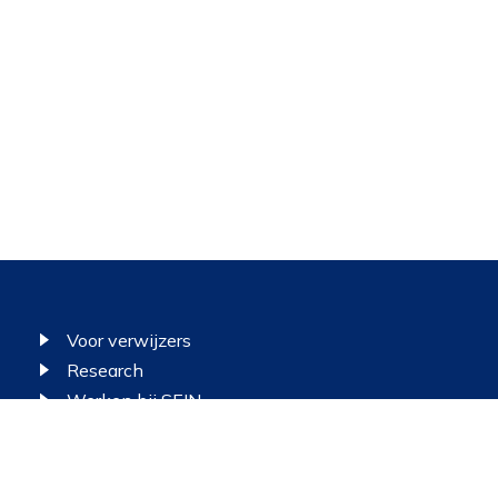
Functioneel
leen de cookies plaatsen die nodig zijn om de inhoud van de
bsite goed te kunnen bekijken.
Statistieken
k de cookies plaatsen die nodig zijn om te zien of wij de juist
elgroep bereiken.
Voor verwijzers
Interesses
 het gebruik van de website af te stemmen op uw wensen 
Research
teresses.
Werken bij SEIN
Klachten en suggesties