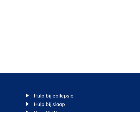
Al
we
Oo
Footer
do
Hulp bij epilepsie
Om
Hulp bij slaap
in
Over SEIN
Contact en route