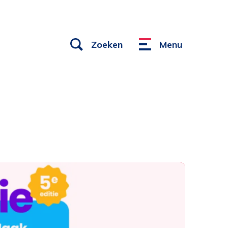
Open
Zoeken
Menu
Menu
links