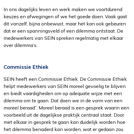
In ons dagelijks leven en werk maken we voortdurend
keuzes en afwegingen of we het goede doen. Vaak gaat
dit vanzelf, bijna onbewust, maar het kan ook gebeuren
dat er een spanningsveld of een dilemma ontstaat. De
medewerkers van SEIN spreken regelmatig met elkaar
Functioneel
over dilemma’s.
Alleen de cookies plaatsen die nodig zijn om
de inhoud van de website goed te kunnen
bekijken.
Commissie Ethiek
Statistieken
SEIN heeft een Commissie Ethiek. De Commissie Ethiek
Ook de cookies plaatsen die nodig zijn om te
helpt medewerkers van SEIN moreel gevoelig te blijven
zien of wij de juiste doelgroep bereiken.
en biedt vaardigheden om op adequate wijze met een
dilemma om te gaan. Dat doen we in de vorm van een
moreel beraad”. Moreel beraad is een gesprek waarin een
Interesses
voorbeeld uit de dagelijkse praktijk centraal staat. Door
Om het gebruik van de website af te
met elkaar in gesprek te gaan kan duidelijk worden hoe
stemmen op uw wensen en interesses.
het dilemma benaderd kan worden, wat er gedaan zou