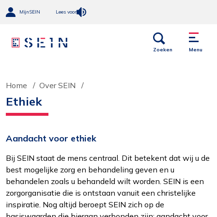
MijnSEIN
Lees voor
Open
Menu
links
Zoeken
Menu
Home
Over SEIN
Ethiek
Aandacht voor ethiek
Bij SEIN staat de mens centraal. Dit betekent dat wij u de
best mogelijke zorg en behandeling geven en u
behandelen zoals u behandeld wilt worden. SEIN is een
zorgorganisatie die is ontstaan vanuit een christelijke
inspiratie. Nog altijd beroept SEIN zich op de
basiswaarden die hieraan verbonden zijn: aandacht voor