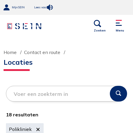
MijnSEIN
Lees voor
Open
Menu
links
Zoeken
Menu
Home
Contact en route
Locaties
Voer
een
zoekterm
in
18 resultaten
Polikliniek