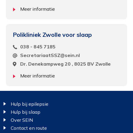
Meer informatie
Polikliniek Zwolle voor slaap
038 - 845 7185
SecretariaatSSZ@sein.nl
Dr. Denekampweg 20 , 8025 BV Zwolle
Meer informatie
Footer
Hulp bij epilepsie
Hulp bij slaap
Over SEIN
Contact en route