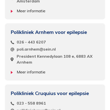
Amsterdam
Alleen de cookies plaatsen die nodig zijn om
de inhoud van de website goed te kunnen
Meer informatie
bekijken.
Statistieken
Polikliniek Arnhem voor epilepsie
Ook de cookies plaatsen die nodig zijn om te
zien of wij de juiste doelgroep bereiken.
026 - 443 6207
poli.arnhem@sein.nl
Interesses
President Kennedylaan 108 e, 6883 AX
Om het gebruik van de website af te
Arnhem
stemmen op uw wensen en interesses.
Meer informatie
Polikliniek Cruquius voor epilepsie
023 - 558 8961